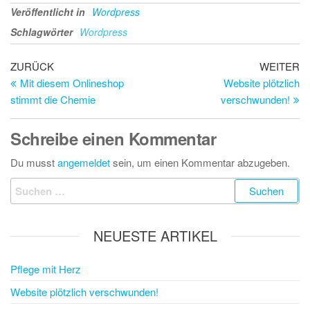
Veröffentlicht in
Wordpress
Schlagwörter
Wordpress
Beitragsnavigation
Vorheriger
Nä
ZURÜCK
WEITER
Beitrag
Be
Mit diesem Onlineshop
Website plötzlich
stimmt die Chemie
verschwunden!
Schreibe einen Kommentar
Du musst
angemeldet
sein, um einen Kommentar abzugeben.
Suchen
nach:
NEUESTE ARTIKEL
Pflege mit Herz
Website plötzlich verschwunden!