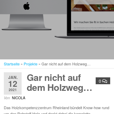
Startseite
»
Projekte
»
Gar nicht auf dem Holzweg…
Gar nicht auf
JAN.
12
0
dem Holzweg…
2021
Von
NICOLA
Das Holzkompetenzzentrum Rheinland bündelt Know-how rund
um den Rohstoff Holz und deckt dabei die komplette